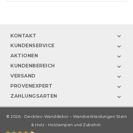

KONTAKT
KUNDENSERVICE

AKTIONEN

KUNDENBEREICH

VERSAND

PROVENEXPERT

ZAHLUNGSARTEN

© 2026 - Decktec-Wanddekor – Wandverkleidungen Stein
& Holz - Holzlampen und Zubehör.