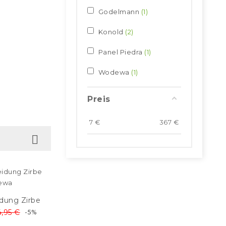
Godelmann
1
Konold
2
Panel Piedra
1
Wodewa
1
Preis
7
€
367
€

dung Zirbe
,95 €
-5%