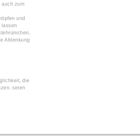
s auch zum
höpfen und
 lassen
Stehrümchen,
ne Ablenkung
lichkeit, die
zen. seien