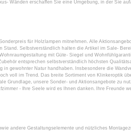
xus- Wänden erschaffen Sie eine Umgebung, in der Sie au
onderpreis für Holzlampen mitnehmen. Alle Aktionsangebo
 Stand. Selbstverständlich halten die Artikel im Sale- Bere
 Wohnraumgestaltung mit Güte- Siegel und Wohnfühlgarant
Zubehör entsprechen selbstverständlich höchsten Qualität
ung in gewohnter Natur handhaben. Insbesondere die Wandve
noch voll im Trend. Das breite Sortiment von Klinkeroptik üb
male Grundlage, unsere Sonder- und Aktionsangebote zu nu
zimmer - Ihre Seele wird es Ihnen danken. Ihre Freunde w
sowie andere Gestaltungselemente und nützliches Montagez