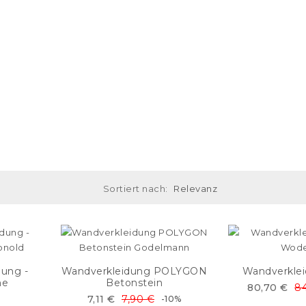
Sortiert nach:
Relevanz
dung -
Wandverkleidung POLYGON
Wandverklei
he
Betonstein
80,70 €
84
7,11 €
7,90 €
-10%