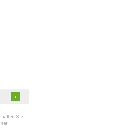
1
chaffen Sie
iner