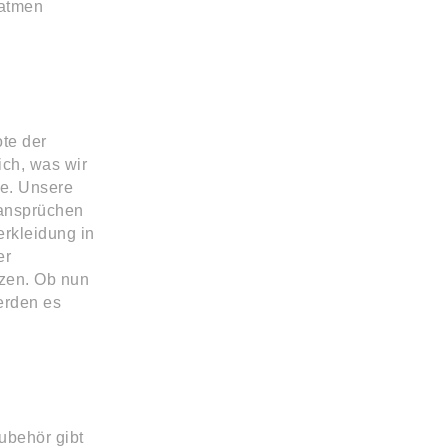
fatmen
te der
ich, was wir
ie. Unsere
sansprüchen
rkleidung in
er
tzen. Ob nun
erden es
ubehör gibt