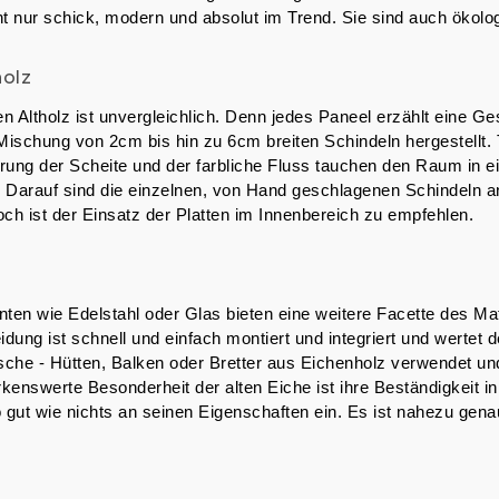
t nur schick, modern und absolut im Trend. Sie sind auch ökolog
holz
 Altholz ist unvergleichlich. Denn jedes Paneel erzählt eine Ges
Mischung von 2cm bis hin zu 6cm breiten Schindeln hergestellt. T
rung der Scheite und der farbliche Fluss tauchen den Raum in 
. Darauf sind die einzelnen, von Hand geschlagenen Schindeln 
ch ist der Einsatz der Platten im Innenbereich zu empfehlen.
en wie Edelstahl oder Glas bieten eine weitere Facette des Mat
 ist schnell und einfach montiert und integriert und wertet de
sche - Hütten, Balken oder Bretter aus Eichenholz verwendet und 
kenswerte Besonderheit der alten Eiche ist ihre Beständigkeit in
 gut wie nichts an seinen Eigenschaften ein. Es ist nahezu gena