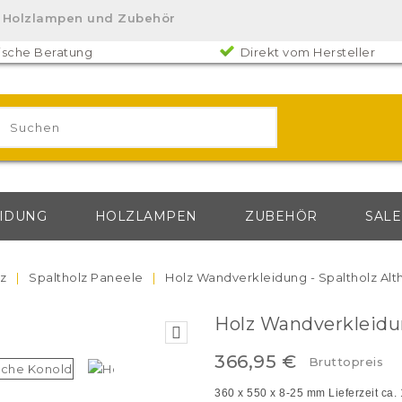
lz. Holzlampen und Zubehör
ische Beratung
Direkt vom Hersteller
IDUNG
HOLZLAMPEN
ZUBEHÖR
SALE
z
Spaltholz Paneele
Holz Wandverkleidung - Spaltholz Alt
Holz Wandverkleidun

366,95 €
Bruttopreis
360 x 550 x 8-25 mm
Lieferzeit ca.