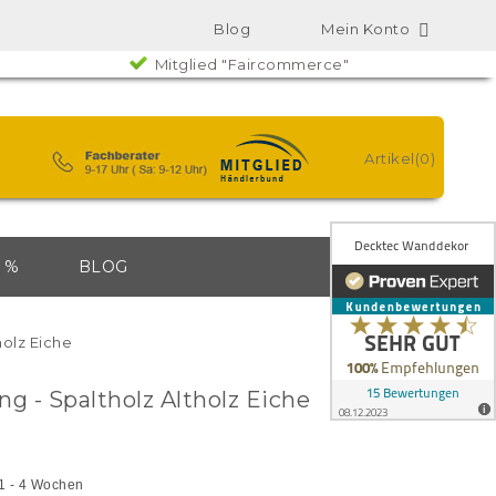
Blog
Mein Konto

Mitglied "Faircommerce"
Artikel(0)
 %
BLOG
holz Eiche
g - Spaltholz Altholz Eiche
 1 - 4 Wochen