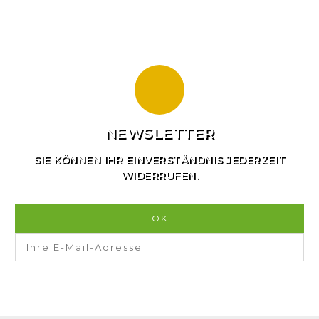
Panel Piedra
3
Preis
17
€
30
€
NEWSLETTER
SIE KÖNNEN IHR EINVERSTÄNDNIS JEDERZEIT
WIDERRUFEN.