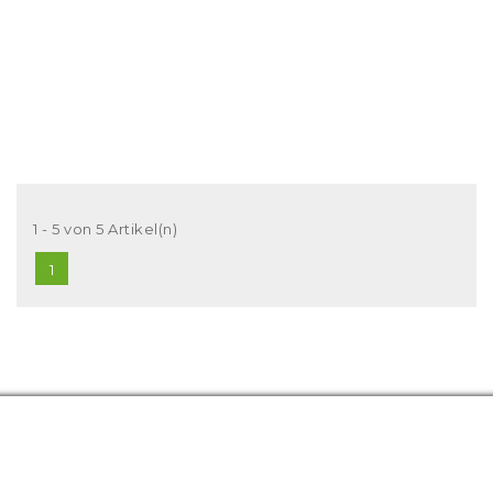
1 - 5 von 5 Artikel(n)
1
Hersteller
Panel Piedra
3