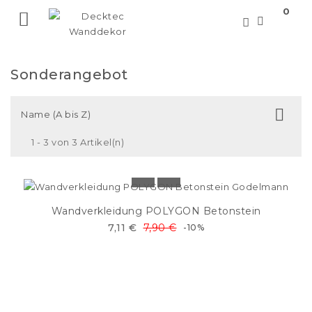
0

Sonderangebot

Name (A bis Z)
1 - 3 von 3 Artikel(n)
Wandverkleidung POLYGON Betonstein
7,11 €
7,90 €
-10%