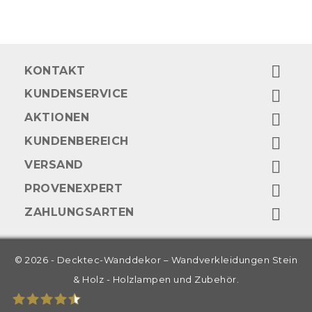

KONTAKT
KUNDENSERVICE

AKTIONEN

KUNDENBEREICH

VERSAND

PROVENEXPERT

ZAHLUNGSARTEN

© 2026 - Decktec-Wanddekor – Wandverkleidungen Stein
& Holz - Holzlampen und Zubehör.