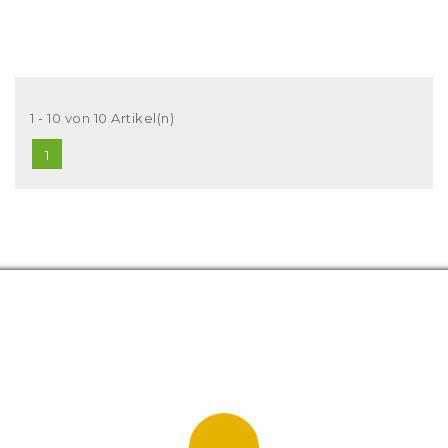
1 - 10 von 10 Artikel(n)
1
Hersteller
Wodewa
10
Preis
69
€
85
€