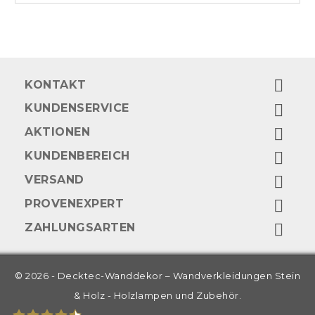

KONTAKT
KUNDENSERVICE

AKTIONEN

KUNDENBEREICH

VERSAND

PROVENEXPERT

ZAHLUNGSARTEN

© 2026 - Decktec-Wanddekor – Wandverkleidungen Stein
& Holz - Holzlampen und Zubehör.