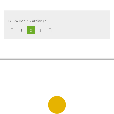
13 - 24 von 33 Artikel(n)


1
2
3
Hersteller
Panel Piedra
33
Farbe
Altweiß
19
Erdbraun
2