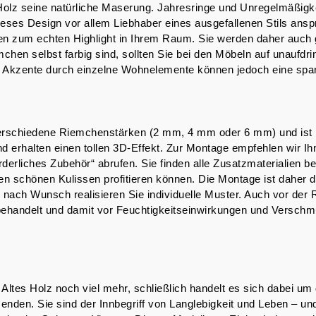
Holz seine natürliche Maserung. Jahresringe und Unregelmäßigke
 dieses Design vor allem Liebhaber eines ausgefallenen Stils a
en zum echten Highlight in Ihrem Raum. Sie werden daher auch 
iemchen selbst farbig sind, sollten Sie bei den Möbeln auf unauf
e Akzente durch einzelne Wohnelemente können jedoch eine sp
verschiedene Riemchenstärken (2 mm, 4 mm oder 6 mm) und ist i
 erhalten einen tollen 3D-Effekt. Zur Montage empfehlen wir Ihn
forderliches Zubehör“ abrufen. Sie finden alle Zusatzmaterialie
 den schönen Kulissen profitieren können. Die Montage ist daher
 nach Wunsch realisieren Sie individuelle Muster. Auch vor de
l behandelt und damit vor Feuchtigkeitseinwirkungen und Versch
Altes Holz noch viel mehr, schließlich handelt es sich dabei um
senden. Sie sind der Innbegriff von Langlebigkeit und Leben – u