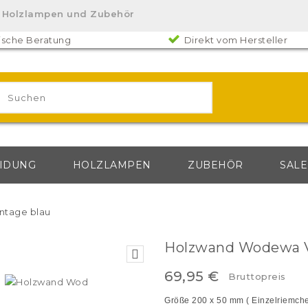
lz. Holzlampen und Zubehör
ische Beratung
Direkt vom Hersteller
IDUNG
HOLZLAMPEN
ZUBEHÖR
SALE
ntage blau
Holzwand Wodewa V

69,95 €
Bruttopreis
Größe 200 x 50 mm ( Einzelriemch