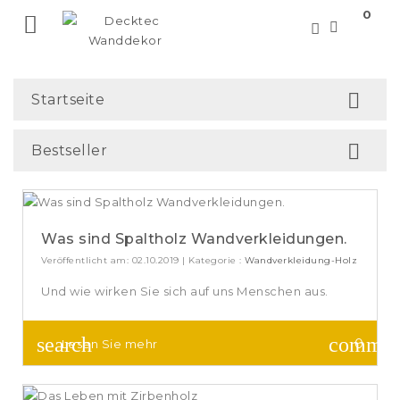
0


Startseite

Bestseller
Was sind Spaltholz Wandverkleidungen.
Veröffentlicht am: 02.10.2019 | Kategorie :
Wandverkleidung-Holz
Und wie wirken Sie sich auf uns Menschen aus.
commen
search
0
Lesen Sie mehr