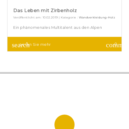
Das Leben mit Zirbenholz
Veröffentlicht am: 10.02.2019 | Kategorie :
Wandverkleidung-Holz
Ein phänomenales Multitalent aus den Alpen
commen
search
0
Lesen Sie mehr