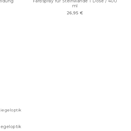
eidung
Farbspray für Steinwände 1 Dose / 400
ml
26,95 €
egeloptik