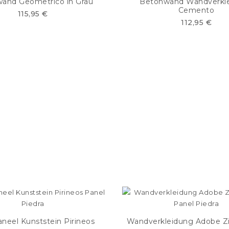
and Geometrico in Grau
Betonwand Wandverkl
Cemento
115,95 €
112,95 €
eel Kunststein Pirineos
Wandverkleidung Adobe Zi