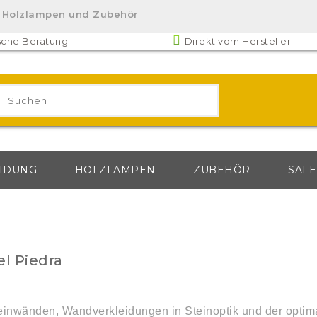
lz. Holzlampen und Zubehör
sche Beratung
Direkt vom Hersteller
IDUNG
HOLZLAMPEN
ZUBEHÖR
SALE
l Piedra
steinwänden, Wandverkleidungen in Steinoptik und der opti