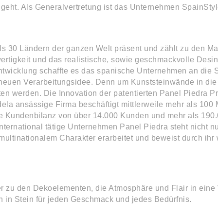
t. Als Generalvertretung ist das Unternehmen SpainStyle 
als 30 Ländern der ganzen Welt präsent und zählt zu den M
rtigkeit und das realistische, sowie geschmackvolle Desing
ntwicklung schaffte es das spanische Unternehmen an die S
euen Verarbeitungsidee. Denn um Kunststeinwände in die 
n werden. Die Innovation der patentierten Panel Piedra Pr
a ansässige Firma beschäftigt mittlerweile mehr als 100 Mi
che Kundenbilanz von über 14.000 Kunden und mehr als 19
 international tätige Unternehmen Panel Piedra steht nicht
ltinationalem Charakter erarbeitet und beweist durch ihr w
er zu den Dekoelementen, die Atmosphäre und Flair in eine
n in Stein für jeden Geschmack und jedes Bedürfnis.