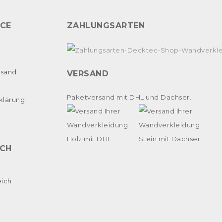
ICE
ZAHLUNGSARTEN
rsand
VERSAND
e
Paketversand mit DHL und Dachser.
klärung
ICH
eich