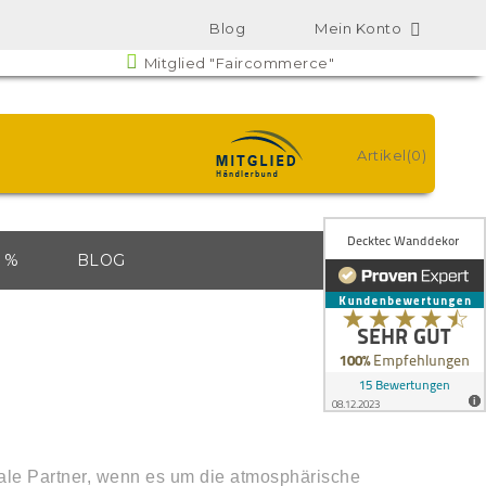
Blog
Mein Konto

Mitglied "Faircommerce"
Artikel(0)
 %
BLOG
male Partner, wenn es um die atmosphärische